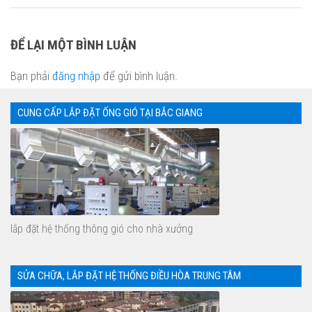
ĐỂ LẠI MỘT BÌNH LUẬN
Bạn phải
đăng nhập
để gửi bình luận.
CUNG CẤP LẮP ĐẶT ỐNG GIÓ TẠI BẮC GIANG
lắp đặt hệ thống thông gió cho nhà xưởng
SỬA CHỮA, LẮP ĐẶT HỆ THỐNG ĐIỀU HÒA TRUNG TÂM