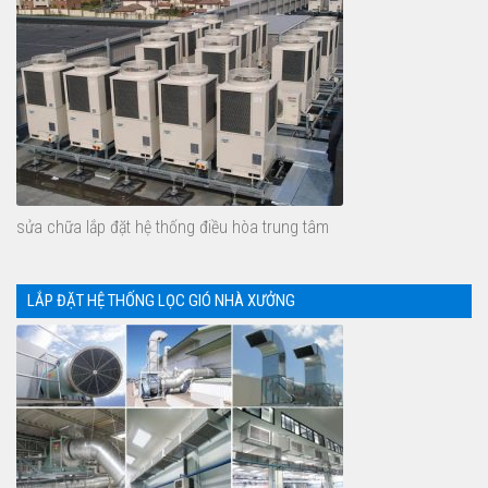
sửa chữa lắp đặt hệ thống điều hòa trung tâm
LẮP ĐẶT HỆ THỐNG LỌC GIÓ NHÀ XƯỞNG