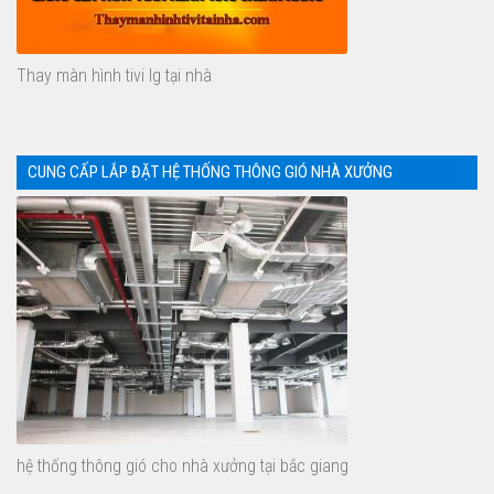
Thay màn hình tivi lg tại nhà
CUNG CẤP LẮP ĐẶT HỆ THỐNG THÔNG GIÓ NHÀ XƯỞNG
hệ thống thông gió cho nhà xưởng tại bắc giang