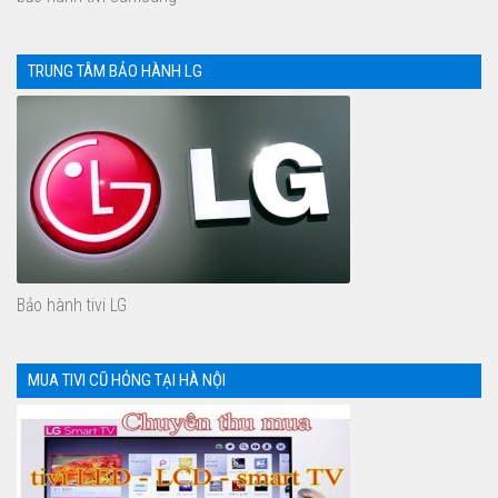
TRUNG TÂM BẢO HÀNH LG
Bảo hành tivi LG
MUA TIVI CŨ HỎNG TẠI HÀ NỘI