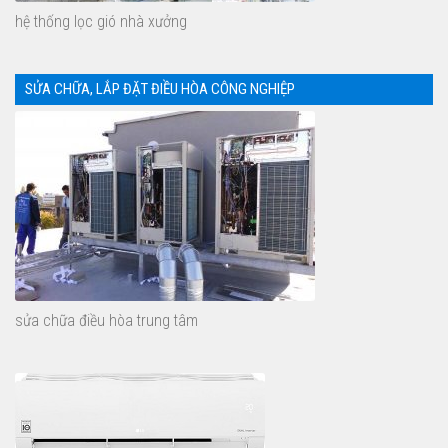
hệ thống lọc gió nhà xưởng
SỬA CHỮA, LẮP ĐẶT ĐIỀU HÒA CÔNG NGHIỆP
sửa chữa điều hòa trung tâm