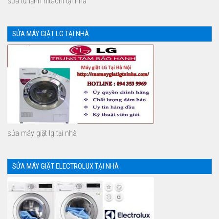
sửa tủ lạnh hitachi tại nhà
SỬA MÁY GIẶT LG TẠI NHÀ
sửa máy giặt lg tại nhà
SỬA MÁY GIẶT ELECTROLUX TẠI NHÀ