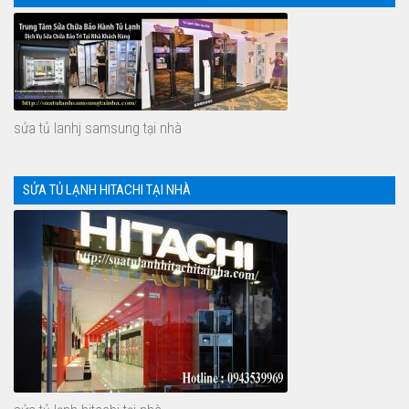
sửa tủ lanhj samsung tại nhà
SỬA TỦ LẠNH HITACHI TẠI NHÀ