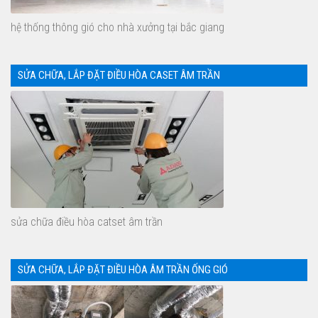
hệ thống thông gió cho nhà xưởng tại bắc giang
SỬA CHỮA, LẮP ĐẶT ĐIỀU HÒA CASET ÂM TRẦN
sửa chữa điều hòa catset âm trần
SỬA CHỮA, LẮP ĐẶT ĐIỀU HÒA ÂM TRẦN ỐNG GIÓ