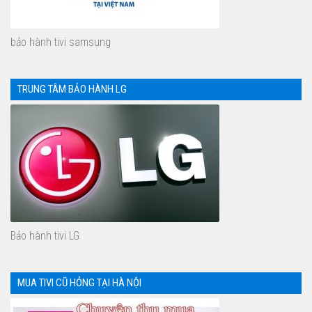
bảo hành tivi samsung
TRUNG TÂM BẢO HÀNH LG
Bảo hành tivi LG
MUA TIVI CŨ HỎNG TẠI HÀ NỘI