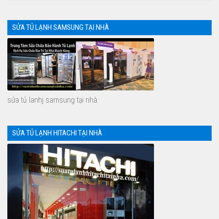
SỬA TỦ LẠNH SAMSUNG TẠI NHÀ
sửa tủ lanhj samsung tại nhà
SỬA TỦ LẠNH HITACHI TẠI NHÀ