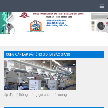
Skip to content
CUNG CẤP LẮP ĐẶT ỐNG GIÓ TẠI BẮC GIANG
lắp đặt hệ thống thông gió cho nhà xưởng