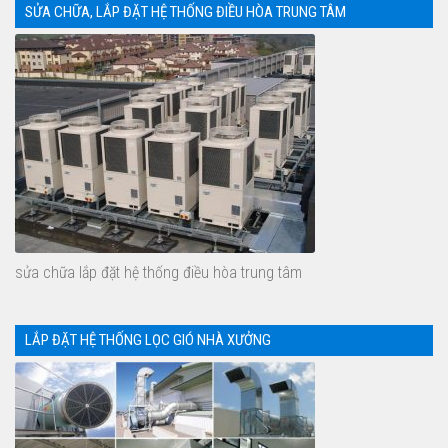
SỬA CHỮA, LẮP ĐẶT HỆ THỐNG ĐIỀU HÒA TRUNG TÂM
sửa chữa lắp đặt hệ thống điều hòa trung tâm
LẮP ĐẶT HỆ THỐNG LỌC GIÓ NHÀ XƯỞNG