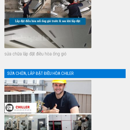
sửa chữa lắp đặt điều hòa ống gió
SỬA CHỮA, LẮP ĐẶT ĐIỀU HÒA CHILER