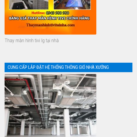
Thay màn hình tivi lg tại nhà
CUNG CẤP LẮP ĐẶT HỆ THỐNG THÔNG GIÓ NHÀ XƯỞNG