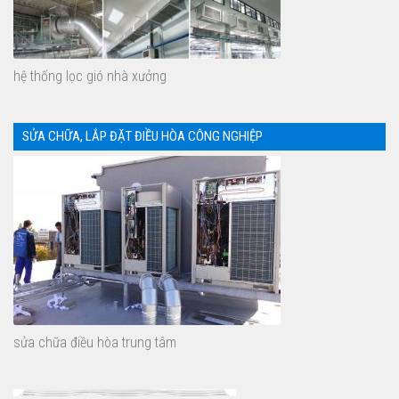
hệ thống lọc gió nhà xưởng
SỬA CHỮA, LẮP ĐẶT ĐIỀU HÒA CÔNG NGHIỆP
sửa chữa điều hòa trung tâm