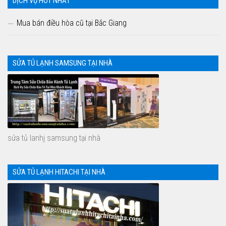
DỊCH VỤ HOT NHẤT
Mua bán điều hòa cũ tại Bắc Giang
SỬA TỦ LẠNH SAMSUNG TẠI NHÀ
sửa tủ lanhj samsung tại nhà
SỬA TỦ LẠNH HITACHI TẠI NHÀ