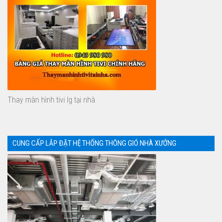
Thay màn hình tivi lg tại nhà
CUNG CẤP LẮP ĐẶT HỆ THỐNG THÔNG GIÓ NHÀ XƯỞNG