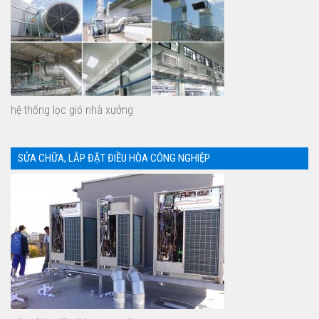
hệ thống lọc gió nhà xưởng
SỬA CHỮA, LẮP ĐẶT ĐIỀU HÒA CÔNG NGHIỆP