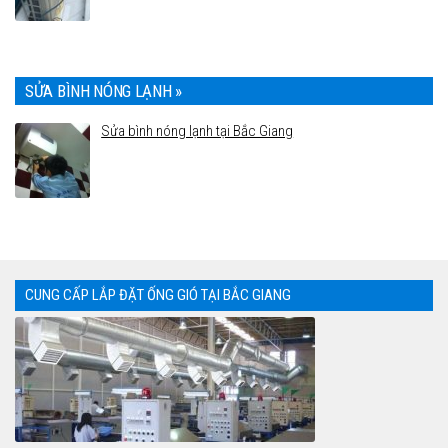
SỬA BÌNH NÓNG LẠNH »
Sửa bình nóng lạnh tại Bắc Giang
CUNG CẤP LẮP ĐẶT ỐNG GIÓ TẠI BẮC GIANG