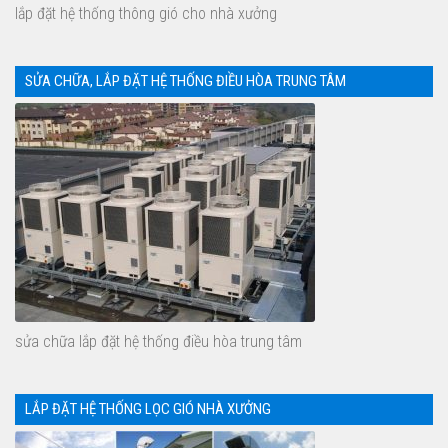
lắp đặt hệ thống thông gió cho nhà xưởng
SỬA CHỮA, LẮP ĐẶT HỆ THỐNG ĐIỀU HÒA TRUNG TÂM
sửa chữa lắp đặt hệ thống điều hòa trung tâm
LẮP ĐẶT HỆ THỐNG LỌC GIÓ NHÀ XƯỞNG