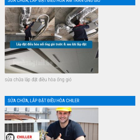
SỬA CHỮA, LẮP ĐẶT ĐIỀU HÒA ÂM TRẦN ỐNG GIÓ
sửa chữa lắp đặt điều hòa ống gió
SỬA CHỮA, LẮP ĐẶT ĐIỀU HÒA CHILER