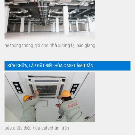
hệ thống thông gió cho nhà xưởng tại bắc giang
SỬA CHỮA, LẮP ĐẶT ĐIỀU HÒA CASET ÂM TRẦN
sửa chữa điều hòa catset âm trần