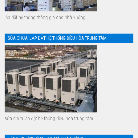
lắp đặt hệ thống thông gió cho nhà xưởng
SỬA CHỮA, LẮP ĐẶT HỆ THỐNG ĐIỀU HÒA TRUNG TÂM
sửa chữa lắp đặt hệ thống điều hòa trung tâm