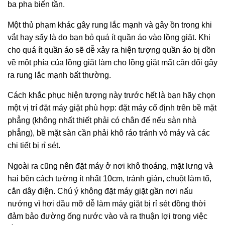
ba pha biến tần.
Một thủ phạm khác gây rung lắc mạnh và gây ồn trong khi
vắt hay sấy là do bạn bỏ quá ít quần áo vào lồng giặt. Khi
cho quá ít quần áo sẽ dễ xảy ra hiện tượng quần áo bị dồn
về một phía của lồng giặt làm cho lồng giặt mất cân đối gây
ra rung lắc mạnh bất thường.
Cách khắc phục hiện tượng này trước hết là bạn hãy chọn
một vị trí đặt máy giặt phù hợp: đặt máy cố định trên bề mặt
phẳng (không nhất thiết phải có chân đế nếu sàn nhà
phẳng), bề mặt sàn cần phải khô ráo tránh vỏ máy và các
chi tiết bị rỉ sét.
Ngoài ra cũng nên đặt máy ở nơi khô thoáng, mặt lưng và
hai bên cách tường ít nhất 10cm, tránh gián, chuột làm tổ,
cắn dây điện. Chú ý không đặt máy giặt gần nơi nấu
nướng vì hơi dầu mỡ dễ làm máy giặt bị rỉ sét đồng thời
đảm bảo đường ống nước vào và ra thuận lợi trong việc