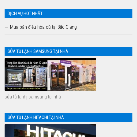
DỊCH VỤ HOT NHẤT
Mua bán điều hòa cũ tại Bắc Giang
SỬA TỦ LẠNH SAMSUNG TẠI NHÀ
sửa tủ lanhj samsung tại nhà
SỬA TỦ LẠNH HITACHI TẠI NHÀ