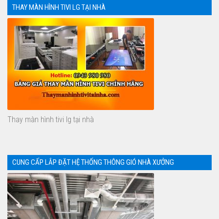
THAY MÀN HÌNH TIVI LG TẠI NHÀ
Thay màn hình tivi lg tại nhà
CUNG CẤP LẮP ĐẶT HỆ THỐNG THÔNG GIÓ NHÀ XƯỞNG