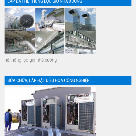
LẮP ĐẶT HỆ THỐNG LỌC GIÓ NHÀ XƯỞNG
hệ thống lọc gió nhà xưởng
SỬA CHỮA, LẮP ĐẶT ĐIỀU HÒA CÔNG NGHIỆP