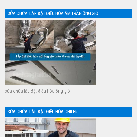
SỬA CHỮA, LẮP ĐẶT ĐIỀU HÒA ÂM TRẦN ỐNG GIÓ
sửa chữa lắp đặt điều hòa ống gió
SỬA CHỮA, LẮP ĐẶT ĐIỀU HÒA CHILER