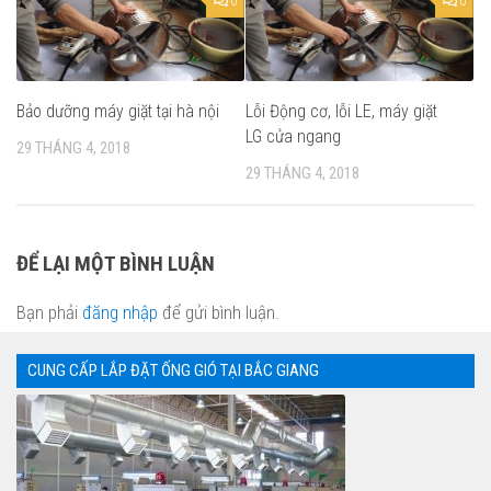
0
0
Bảo dưỡng máy giặt tại hà nội
Lỗi Động cơ, lỗi LE, máy giặt
LG cửa ngang
29 THÁNG 4, 2018
29 THÁNG 4, 2018
ĐỂ LẠI MỘT BÌNH LUẬN
Bạn phải
đăng nhập
để gửi bình luận.
CUNG CẤP LẮP ĐẶT ỐNG GIÓ TẠI BẮC GIANG